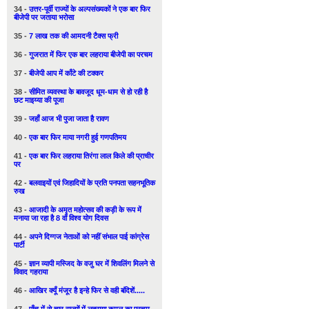
34 -
उत्तर-पूर्वी राज्यों के अल्पसंख्यकों ने एक बार फिर
बीजेपी पर जताया भरोसा
35 -
7 लाख तक की आमदनी टैक्स फ्री
36 -
गुजरात में फिर एक बार लहराया बीजेपी का परचम
37 -
बीजेपी आप में काँटे की टक्कर
38 -
सीमित व्यवस्था के बावजूद धूम-धाम से हो रही है
छट माइय्या की पूजा
39 -
जहाँ आज भी पुजा जाता है रावण
40 -
एक बार फिर माया नगरी हुई गणपतिमय
41 -
एक बार फिर लहराया तिरंगा लाल किले की प्राचीर
पर
42 -
बलवाइयों एवं जिहादियों के प्रति पनपता सहनभूतिक
रुख
43 -
आजादी के अमृत महोत्सव की कड़ी के रूप में
मनाया जा रहा है 8 वाँ विश्व योग दिवस
44 -
अपने दिग्गज नेताओं को नहीं संभाल पाई कांग्रेस
पार्टी
45 -
ज्ञान व्यापी मस्जिद के वजु घर में शिवलिंग मिलने से
विवाद गहराया
46 -
आखिर क्यूँ मंजूर है इन्हे फिर से वही बंदिशें.....