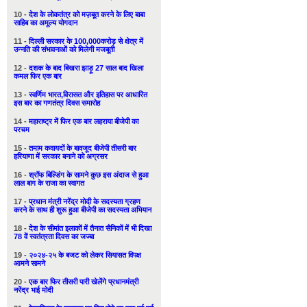
10 -
देश के लोकतंत्र को मज़बूत करने के लिए बाबा
साहिब का अमूल्य योगदान
11 -
दिल्ली सरकार के 100,000करोड़ से क्षेत्र में
उन्नति की संभावनाओं को मिलेगी मजबूती
12 -
दशक के बाद बिखरा झाड़ू 27 साल बाद खिला
कमल फिर एक बार
13 -
स्वर्णिम भारत,विरासत और इतिहास पर आधारित
इस बार का गणतंत्र दिवस समारोह
14 -
महाराष्ट्र में फिर एक बार लहराया बीजेपी का
परचम
15 -
तमाम कवायदों के बावजूद बीजेपी तीसरी बार
हरियाणा में सरकार बनाने को अग्रसर
16 -
श्रॉफ बिल्डिंग के सामने कुछ इस अंदाज से हुआ
लाल बाग के राजा का स्वागत
17 -
प्रधान मंत्री नरेंद्र मोदी के सदस्यता ग्रहण
करने के साथ ही शुरू हुआ बीजेपी का सदस्यता अभियान
18 -
देश के सीमांत इलाकों में तैनात सैनिकों में भी दिखा
78 वें स्वतंत्रता दिवस का जज्बा
19 -
२०२४-२५ के बजट को लेकर सियासत विपक्ष
आमने सामने
20 -
एक बार फिर तीसरी पारी खेलेंगे प्रधानमंत्री
नरेंद्र भाई मोदी