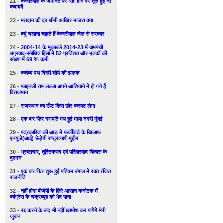
21 -
केजरिवाल के जमानत पर रिहा होने पर शुरु हुई नई
कवायदें
22 -
मतदान की दर धीमी आखिर माजरा क्या
23 -
क्यूं चलाना चाहते हैं केजरीवाल जेल से सरकार
24 -
2004-14 के मुकाबले 2014-23 में वामपंथी
उग्रवाद-संबंधित हिंसा में 52 प्रतिशत और मृतकों की
संख्या में 69 % कमी
25 -
कर्तव्य पथ दिखी शौर्य की झलक
26 -
फ़ाइनली राम लल्ला अपने आशियाने में हो गये हैं
विराजमान
27 -
राजस्थान का ऊँट किस छोर करवट लेगा
28 -
एक बार फिर गणपति मय हुई माया नगरी मुंबई
29 -
पत्रकारिता की आड़ में फर्जीवाड़े के खिलाफ
एनयूजे(आई) छेड़ेगी राष्ट्रव्यापी मुहीम
30 -
भ्रष्टाचार, तुस्टिकरण एवं परिवारवाद विकास के
दुश्मन
31 -
एक बार फिर शुरू हुई पश्चिम बंगाल में रक्त रंजित
राजनीति
32 -
नहीं होगा बीजेपी के लिऐ आसान कर्नाटक में
कांग्रेस के चक्रव्यूह को भेद पाना
33 -
रद्द करने के बाद भी नहीं खामोश कर पायेंगे मेरी
जुबान