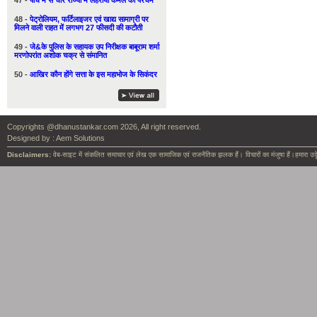
47 -
पाँच में से चार राज्यों में लहराया कमल का परचम
48 -
पेट्रोलियम, फर्टिलाइजर एवं खाद्य सामाग्री पर
मिलने वाली राहत में लगभग 27 फीसदी की कटौती
49 -
जे&के पुलिस के सहायक उप निरीक्षक बाबूराम शर्मा
मरणोपरांत अशोक चक्र से संमानित
50 -
आखिर कौन होंगे सत्ता के इस महाभोज के सिकंदर
Copyrights @dhanustankar.com 2026, All right reserved.
Designed by :
Aem Solutions
Disclaimers:
वेब-साइट में संकलित समाचार एवं लेख एक सामाजिक एवं राजनैतिक झलक हैं। विचारों का मंजुषा हैं।हमारा उदृ