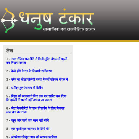
लेख
1 -
रक्त रंजित राजनीति से मिली मुक्ति बंगाल में पहली
बार निखरा कमल
2 -
कैसे होंगे केरल के सियासी समीकरण
3 -
कौन सा खेला खेलेंगी ममता बैनर्जी पश्चिम बंगाल में
4 -
धर्मेंद्र हुए पंचतत्व में विलीन
5 -
बिहार की जानता ने फिर एक बार साबित कर दिया
कि हथेली में सरसों नहीं उगाया जा सकता
6 -
जेट सिक्योरिटी के साथ विसर्जन के लिए निकला
लाल बाग का राजा
7 -
खून और पानी एक साथ नहीं बहेंगे
8 -
एक पृथ्वी एक स्वास्थ्य के लिये योग
9 -
ऑपरेशन सिंदूर न्याय की अखंड प्रतिज्ञा