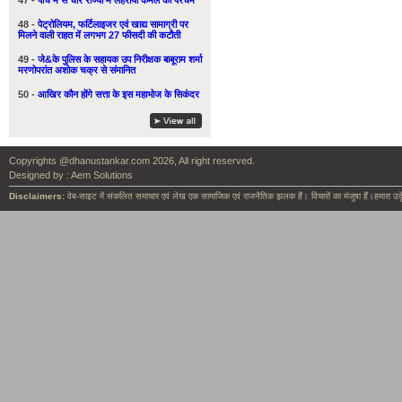
47 -
पाँच में से चार राज्यों में लहराया कमल का परचम
48 -
पेट्रोलियम, फर्टिलाइजर एवं खाद्य सामाग्री पर
मिलने वाली राहत में लगभग 27 फीसदी की कटौती
49 -
जे&के पुलिस के सहायक उप निरीक्षक बाबूराम शर्मा
मरणोपरांत अशोक चक्र से संमानित
50 -
आखिर कौन होंगे सत्ता के इस महाभोज के सिकंदर
Copyrights @dhanustankar.com 2026, All right reserved.
Designed by :
Aem Solutions
Disclaimers:
वेब-साइट में संकलित समाचार एवं लेख एक सामाजिक एवं राजनैतिक झलक हैं। विचारों का मंजुषा हैं।हमारा उदृ