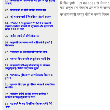
21 -
केजरिवाल के जमानत पर रिहा होने पर शुरु हुई नई
रिलीज होगी ।13 मई 2022 से लेकर 16
कवायदें
बाद अर्जुन राम मेघवाल उस सीट से संसद 
22 -
मतदान की दर धीमी आखिर माजरा क्या
प्रधान मंत्री नरेंद्र मोदी ने उनके नि
23 -
क्यूं चलाना चाहते हैं केजरीवाल जेल से सरकार
24 -
2004-14 के मुकाबले 2014-23 में वामपंथी
उग्रवाद-संबंधित हिंसा में 52 प्रतिशत और मृतकों की
संख्या में 69 % कमी
25 -
कर्तव्य पथ दिखी शौर्य की झलक
26 -
फ़ाइनली राम लल्ला अपने आशियाने में हो गये हैं
विराजमान
27 -
राजस्थान का ऊँट किस छोर करवट लेगा
28 -
एक बार फिर गणपति मय हुई माया नगरी मुंबई
29 -
पत्रकारिता की आड़ में फर्जीवाड़े के खिलाफ
एनयूजे(आई) छेड़ेगी राष्ट्रव्यापी मुहीम
30 -
भ्रष्टाचार, तुस्टिकरण एवं परिवारवाद विकास के
दुश्मन
31 -
एक बार फिर शुरू हुई पश्चिम बंगाल में रक्त रंजित
राजनीति
32 -
नहीं होगा बीजेपी के लिऐ आसान कर्नाटक में
कांग्रेस के चक्रव्यूह को भेद पाना
33 -
रद्द करने के बाद भी नहीं खामोश कर पायेंगे मेरी
जुबान