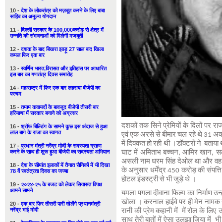
10 -
देश के लोकतंत्र को मज़बूत करने के लिए बाबा
साहिब का अमूल्य योगदान
11 -
दिल्ली सरकार के 100,000करोड़ से क्षेत्र में
उन्नति की संभावनाओं को मिलेगी मजबूती
12 -
दशक के बाद बिखरा झाड़ू 27 साल बाद खिला
कमल फिर एक बार
13 -
स्वर्णिम भारत,विरासत और इतिहास पर आधारित
इस बार का गणतंत्र दिवस समारोह
14 -
महाराष्ट्र में फिर एक बार लहराया बीजेपी का
परचम
15 -
तमाम कवायदों के बावजूद बीजेपी तीसरी बार
हरियाणा में सरकार बनाने को अग्रसर
दशकों तक सिने प्रेमियों के दिलों पर राज
16 -
श्रॉफ बिल्डिंग के सामने कुछ इस अंदाज से हुआ
लाल बाग के राजा का स्वागत
एवं एक अरसे से बीमार चल रहे थे 31 अक्टूबर
में दिक्कत हो रही थी ।डॉक्टरों ने बताया थ
17 -
प्रधान मंत्री नरेंद्र मोदी के सदस्यता ग्रहण
करने के साथ ही शुरू हुआ बीजेपी का सदस्यता अभियान
घाट में अमिताभ बच्चन, आमिर खान, सल
असली नाम धरम सिंह देओल था और वह लुध
18 -
देश के सीमांत इलाकों में तैनात सैनिकों में भी दिखा
के अनुसार धर्मेंद्र 450 करोड़ की संपत्त
78 वें स्वतंत्रता दिवस का जज्बा
होटल इंडस्ट्री से भी जुड़े थे ।
19 -
२०२४-२५ के बजट को लेकर सियासत विपक्ष
आमने सामने
यमला पगला दीवाना फिल्म का निर्माण उन्हीं
खोला । करनाल हाईवे पर ही मेन नामक रेस्
20 -
एक बार फिर तीसरी पारी खेलेंगे प्रधानमंत्री
नरेंद्र भाई मोदी
रानी की प्रेम कहानी में में रोल के लिए
साथ तेरी बातों में ऐसा उलझा जिया मे