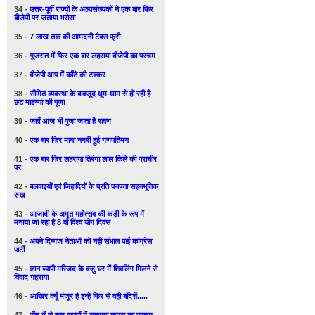
34 -
उत्तर-पूर्वी राज्यों के अल्पसंख्यकों ने एक बार फिर
बीजेपी पर जताया भरोसा
35 -
7 लाख तक की आमदनी टैक्स फ्री
36 -
गुजरात में फिर एक बार लहराया बीजेपी का परचम
37 -
बीजेपी आप में काँटे की टक्कर
38 -
सीमित व्यवस्था के बावजूद धूम-धाम से हो रही है
छट माइय्या की पूजा
39 -
जहाँ आज भी पुजा जाता है रावण
40 -
एक बार फिर माया नगरी हुई गणपतिमय
41 -
एक बार फिर लहराया तिरंगा लाल किले की प्राचीर
पर
42 -
बलवाइयों एवं जिहादियों के प्रति पनपता सहनभूतिक
रुख
43 -
आजादी के अमृत महोत्सव की कड़ी के रूप में
मनाया जा रहा है 8 वाँ विश्व योग दिवस
44 -
अपने दिग्गज नेताओं को नहीं संभाल पाई कांग्रेस
पार्टी
45 -
ज्ञान व्यापी मस्जिद के वजु घर में शिवलिंग मिलने से
विवाद गहराया
46 -
आखिर क्यूँ मंजूर है इन्हे फिर से वही बंदिशें.....