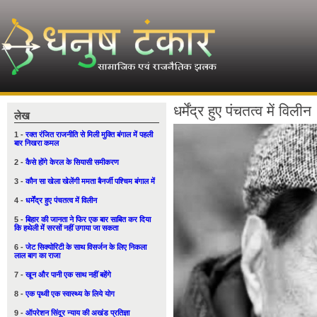
धर्मेंद्र हुए पंचतत्व में विलीन
लेख
1 -
रक्त रंजित राजनीति से मिली मुक्ति बंगाल में पहली
बार निखरा कमल
2 -
कैसे होंगे केरल के सियासी समीकरण
3 -
कौन सा खेला खेलेंगी ममता बैनर्जी पश्चिम बंगाल में
4 -
धर्मेंद्र हुए पंचतत्व में विलीन
5 -
बिहार की जानता ने फिर एक बार साबित कर दिया
कि हथेली में सरसों नहीं उगाया जा सकता
6 -
जेट सिक्योरिटी के साथ विसर्जन के लिए निकला
लाल बाग का राजा
7 -
खून और पानी एक साथ नहीं बहेंगे
8 -
एक पृथ्वी एक स्वास्थ्य के लिये योग
9 -
ऑपरेशन सिंदूर न्याय की अखंड प्रतिज्ञा