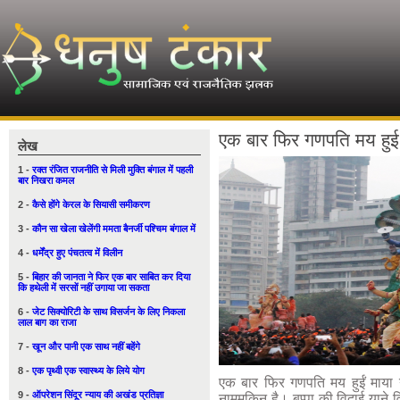
एक बार फिर गणपति मय हुई 
लेख
1 -
रक्त रंजित राजनीति से मिली मुक्ति बंगाल में पहली
बार निखरा कमल
2 -
कैसे होंगे केरल के सियासी समीकरण
3 -
कौन सा खेला खेलेंगी ममता बैनर्जी पश्चिम बंगाल में
4 -
धर्मेंद्र हुए पंचतत्व में विलीन
5 -
बिहार की जानता ने फिर एक बार साबित कर दिया
कि हथेली में सरसों नहीं उगाया जा सकता
6 -
जेट सिक्योरिटी के साथ विसर्जन के लिए निकला
लाल बाग का राजा
7 -
खून और पानी एक साथ नहीं बहेंगे
8 -
एक पृथ्वी एक स्वास्थ्य के लिये योग
एक बार फिर गणपति मय हुईं माया
9 -
ऑपरेशन सिंदूर न्याय की अखंड प्रतिज्ञा
नामुमकिन है। बप्पा की विदाई याने 