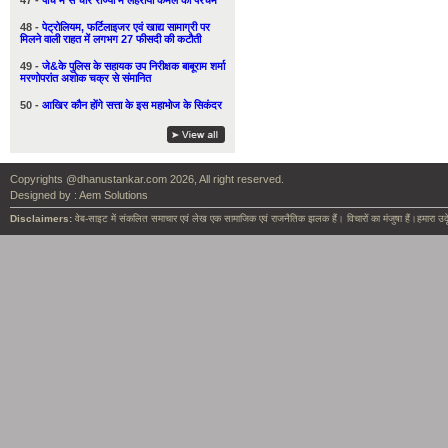
47 -
पाँच में से चार राज्यों में लहराया कमल का परचम
48 -
पेट्रोलियम, फर्टिलाइजर एवं खाद्य सामाग्री पर
मिलने वाली राहत में लगभग 27 फीसदी की कटौती
49 -
जे&के पुलिस के सहायक उप निरीक्षक बाबूराम शर्मा
मरणोपरांत अशोक चक्र से संमानित
50 -
आखिर कौन होंगे सत्ता के इस महाभोज के सिकंदर
Copyrights @dhanustankar.com 2026, All right reserved.
Designed by :
Aem Solutions
Disclaimers:
वेब-साइट में संकलित समाचार एवं लेख एक सामाजिक एवं राजनैतिक झलक हैं। विचारों का मंजुषा हैं।हमारा उदृ