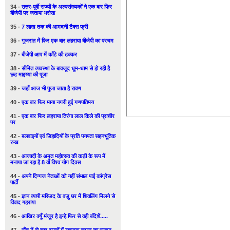
34 -
उत्तर-पूर्वी राज्यों के अल्पसंख्यकों ने एक बार फिर
बीजेपी पर जताया भरोसा
35 -
7 लाख तक की आमदनी टैक्स फ्री
36 -
गुजरात में फिर एक बार लहराया बीजेपी का परचम
37 -
बीजेपी आप में काँटे की टक्कर
38 -
सीमित व्यवस्था के बावजूद धूम-धाम से हो रही है
छट माइय्या की पूजा
39 -
जहाँ आज भी पुजा जाता है रावण
40 -
एक बार फिर माया नगरी हुई गणपतिमय
41 -
एक बार फिर लहराया तिरंगा लाल किले की प्राचीर
पर
42 -
बलवाइयों एवं जिहादियों के प्रति पनपता सहनभूतिक
रुख
43 -
आजादी के अमृत महोत्सव की कड़ी के रूप में
मनाया जा रहा है 8 वाँ विश्व योग दिवस
44 -
अपने दिग्गज नेताओं को नहीं संभाल पाई कांग्रेस
पार्टी
45 -
ज्ञान व्यापी मस्जिद के वजु घर में शिवलिंग मिलने से
विवाद गहराया
46 -
आखिर क्यूँ मंजूर है इन्हे फिर से वही बंदिशें.....