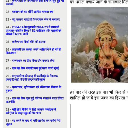
21 -
केजरिवाल के जमानत पर रिहा होने पर शुरु हुई नई
पर धमाल मचाये जाने के समाचार मिले
कवायदें
22 -
मतदान की दर धीमी आखिर माजरा क्या
23 -
क्यूं चलाना चाहते हैं केजरीवाल जेल से सरकार
24 -
2004-14 के मुकाबले 2014-23 में वामपंथी
उग्रवाद-संबंधित हिंसा में 52 प्रतिशत और मृतकों की
संख्या में 69 % कमी
25 -
कर्तव्य पथ दिखी शौर्य की झलक
26 -
फ़ाइनली राम लल्ला अपने आशियाने में हो गये हैं
विराजमान
27 -
राजस्थान का ऊँट किस छोर करवट लेगा
28 -
एक बार फिर गणपति मय हुई माया नगरी मुंबई
29 -
पत्रकारिता की आड़ में फर्जीवाड़े के खिलाफ
एनयूजे(आई) छेड़ेगी राष्ट्रव्यापी मुहीम
30 -
भ्रष्टाचार, तुस्टिकरण एवं परिवारवाद विकास के
दुश्मन
हर बार की तरह इस बार भी फिर स
शामिल हो जाये इस जश्न का हिस्सा
31 -
एक बार फिर शुरू हुई पश्चिम बंगाल में रक्त रंजित
राजनीति
32 -
नहीं होगा बीजेपी के लिऐ आसान कर्नाटक में
कांग्रेस के चक्रव्यूह को भेद पाना
33 -
रद्द करने के बाद भी नहीं खामोश कर पायेंगे मेरी
जुबान