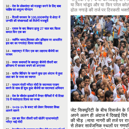
या फिर भांडूप और या फिर परेल कोल
10 -
देश के लोकतंत्र को मज़बूत करने के लिए बाबा
ढोल नगाड़े की तर्ज पर ठिरकती भक्त
साहिब का अमूल्य योगदान
11 -
दिल्ली सरकार के 100,000करोड़ से क्षेत्र में
उन्नति की संभावनाओं को मिलेगी मजबूती
12 -
दशक के बाद बिखरा झाड़ू 27 साल बाद खिला
कमल फिर एक बार
13 -
स्वर्णिम भारत,विरासत और इतिहास पर आधारित
इस बार का गणतंत्र दिवस समारोह
14 -
महाराष्ट्र में फिर एक बार लहराया बीजेपी का
परचम
15 -
तमाम कवायदों के बावजूद बीजेपी तीसरी बार
हरियाणा में सरकार बनाने को अग्रसर
16 -
श्रॉफ बिल्डिंग के सामने कुछ इस अंदाज से हुआ
लाल बाग के राजा का स्वागत
17 -
प्रधान मंत्री नरेंद्र मोदी के सदस्यता ग्रहण
करने के साथ ही शुरू हुआ बीजेपी का सदस्यता अभियान
18 -
देश के सीमांत इलाकों में तैनात सैनिकों में भी दिखा
78 वें स्वतंत्रता दिवस का जज्बा
19 -
२०२४-२५ के बजट को लेकर सियासत विपक्ष
जेट सिक्यूरिटी के बीच विसर्जन के ल
आमने सामने
अपने अलग ही अंदाज में दिखाई दिये
20 -
एक बार फिर तीसरी पारी खेलेंगे प्रधानमंत्री
की भीड़ ।माया नागरी की तर्ज पर राज
नरेंद्र भाई मोदी
से लेकर सार्वजनिक स्थलों पर गणपति