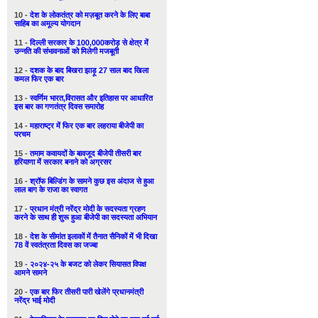
10 -
देश के लोकतंत्र को मज़बूत करने के लिए बाबा
साहिब का अमूल्य योगदान
11 -
दिल्ली सरकार के 100,000करोड़ से क्षेत्र में
उन्नति की संभावनाओं को मिलेगी मजबूती
12 -
दशक के बाद बिखरा झाड़ू 27 साल बाद खिला
कमल फिर एक बार
13 -
स्वर्णिम भारत,विरासत और इतिहास पर आधारित
इस बार का गणतंत्र दिवस समारोह
14 -
महाराष्ट्र में फिर एक बार लहराया बीजेपी का
परचम
15 -
तमाम कवायदों के बावजूद बीजेपी तीसरी बार
हरियाणा में सरकार बनाने को अग्रसर
16 -
श्रॉफ बिल्डिंग के सामने कुछ इस अंदाज से हुआ
लाल बाग के राजा का स्वागत
17 -
प्रधान मंत्री नरेंद्र मोदी के सदस्यता ग्रहण
करने के साथ ही शुरू हुआ बीजेपी का सदस्यता अभियान
18 -
देश के सीमांत इलाकों में तैनात सैनिकों में भी दिखा
78 वें स्वतंत्रता दिवस का जज्बा
19 -
२०२४-२५ के बजट को लेकर सियासत विपक्ष
आमने सामने
20 -
एक बार फिर तीसरी पारी खेलेंगे प्रधानमंत्री
नरेंद्र भाई मोदी