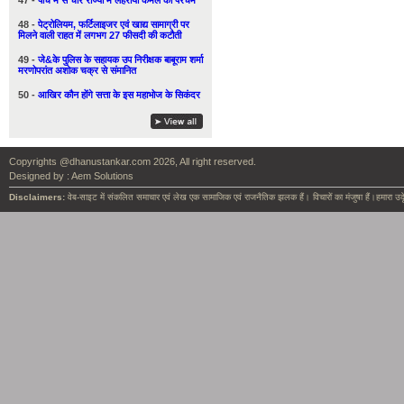
47 -
पाँच में से चार राज्यों में लहराया कमल का परचम
48 -
पेट्रोलियम, फर्टिलाइजर एवं खाद्य सामाग्री पर
मिलने वाली राहत में लगभग 27 फीसदी की कटौती
49 -
जे&के पुलिस के सहायक उप निरीक्षक बाबूराम शर्मा
मरणोपरांत अशोक चक्र से संमानित
50 -
आखिर कौन होंगे सत्ता के इस महाभोज के सिकंदर
Copyrights @dhanustankar.com 2026, All right reserved.
Designed by :
Aem Solutions
Disclaimers:
वेब-साइट में संकलित समाचार एवं लेख एक सामाजिक एवं राजनैतिक झलक हैं। विचारों का मंजुषा हैं।हमारा उदृ