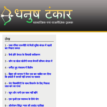
लेख
1 -
रक्त रंजित राजनीति से मिली मुक्ति बंगाल में पहली
बार निखरा कमल
2 -
कैसे होंगे केरल के सियासी समीकरण
3 -
कौन सा खेला खेलेंगी ममता बैनर्जी पश्चिम बंगाल में
4 -
धर्मेंद्र हुए पंचतत्व में विलीन
5 -
बिहार की जानता ने फिर एक बार साबित कर दिया
कि हथेली में सरसों नहीं उगाया जा सकता
6 -
जेट सिक्योरिटी के साथ विसर्जन के लिए निकला
लाल बाग का राजा
7 -
खून और पानी एक साथ नहीं बहेंगे
8 -
एक पृथ्वी एक स्वास्थ्य के लिये योग
9 -
ऑपरेशन सिंदूर न्याय की अखंड प्रतिज्ञा