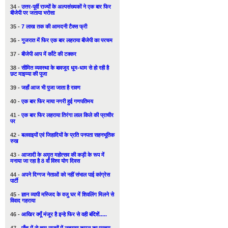
34 -
उत्तर-पूर्वी राज्यों के अल्पसंख्यकों ने एक बार फिर
बीजेपी पर जताया भरोसा
35 -
7 लाख तक की आमदनी टैक्स फ्री
36 -
गुजरात में फिर एक बार लहराया बीजेपी का परचम
37 -
बीजेपी आप में काँटे की टक्कर
38 -
सीमित व्यवस्था के बावजूद धूम-धाम से हो रही है
छट माइय्या की पूजा
39 -
जहाँ आज भी पुजा जाता है रावण
40 -
एक बार फिर माया नगरी हुई गणपतिमय
41 -
एक बार फिर लहराया तिरंगा लाल किले की प्राचीर
पर
42 -
बलवाइयों एवं जिहादियों के प्रति पनपता सहनभूतिक
रुख
43 -
आजादी के अमृत महोत्सव की कड़ी के रूप में
मनाया जा रहा है 8 वाँ विश्व योग दिवस
44 -
अपने दिग्गज नेताओं को नहीं संभाल पाई कांग्रेस
पार्टी
45 -
ज्ञान व्यापी मस्जिद के वजु घर में शिवलिंग मिलने से
विवाद गहराया
46 -
आखिर क्यूँ मंजूर है इन्हे फिर से वही बंदिशें.....