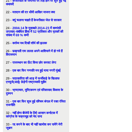
21 -
केजरिवाल के जमानत पर रिहा होने पर शुरु हुई नई
कवायदें
22 -
मतदान की दर धीमी आखिर माजरा क्या
23 -
क्यूं चलाना चाहते हैं केजरीवाल जेल से सरकार
24 -
2004-14 के मुकाबले 2014-23 में वामपंथी
उग्रवाद-संबंधित हिंसा में 52 प्रतिशत और मृतकों की
संख्या में 69 % कमी
25 -
कर्तव्य पथ दिखी शौर्य की झलक
26 -
फ़ाइनली राम लल्ला अपने आशियाने में हो गये हैं
विराजमान
27 -
राजस्थान का ऊँट किस छोर करवट लेगा
28 -
एक बार फिर गणपति मय हुई माया नगरी मुंबई
29 -
पत्रकारिता की आड़ में फर्जीवाड़े के खिलाफ
एनयूजे(आई) छेड़ेगी राष्ट्रव्यापी मुहीम
30 -
भ्रष्टाचार, तुस्टिकरण एवं परिवारवाद विकास के
दुश्मन
31 -
एक बार फिर शुरू हुई पश्चिम बंगाल में रक्त रंजित
राजनीति
32 -
नहीं होगा बीजेपी के लिऐ आसान कर्नाटक में
कांग्रेस के चक्रव्यूह को भेद पाना
33 -
रद्द करने के बाद भी नहीं खामोश कर पायेंगे मेरी
जुबान