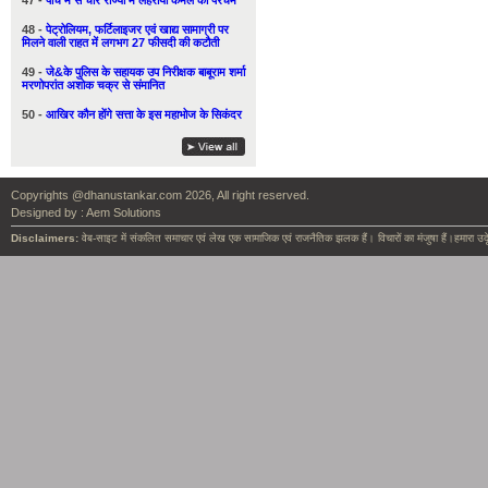
47 -
पाँच में से चार राज्यों में लहराया कमल का परचम
48 -
पेट्रोलियम, फर्टिलाइजर एवं खाद्य सामाग्री पर
मिलने वाली राहत में लगभग 27 फीसदी की कटौती
49 -
जे&के पुलिस के सहायक उप निरीक्षक बाबूराम शर्मा
मरणोपरांत अशोक चक्र से संमानित
50 -
आखिर कौन होंगे सत्ता के इस महाभोज के सिकंदर
Copyrights @dhanustankar.com 2026, All right reserved.
Designed by :
Aem Solutions
Disclaimers:
वेब-साइट में संकलित समाचार एवं लेख एक सामाजिक एवं राजनैतिक झलक हैं। विचारों का मंजुषा हैं।हमारा उदृ