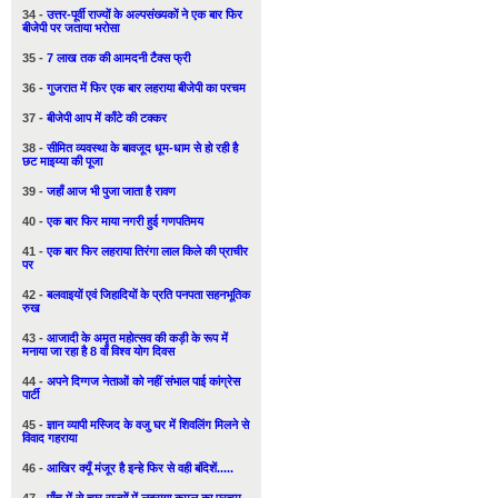
34 -
उत्तर-पूर्वी राज्यों के अल्पसंख्यकों ने एक बार फिर
बीजेपी पर जताया भरोसा
35 -
7 लाख तक की आमदनी टैक्स फ्री
36 -
गुजरात में फिर एक बार लहराया बीजेपी का परचम
37 -
बीजेपी आप में काँटे की टक्कर
38 -
सीमित व्यवस्था के बावजूद धूम-धाम से हो रही है
छट माइय्या की पूजा
39 -
जहाँ आज भी पुजा जाता है रावण
40 -
एक बार फिर माया नगरी हुई गणपतिमय
41 -
एक बार फिर लहराया तिरंगा लाल किले की प्राचीर
पर
42 -
बलवाइयों एवं जिहादियों के प्रति पनपता सहनभूतिक
रुख
43 -
आजादी के अमृत महोत्सव की कड़ी के रूप में
मनाया जा रहा है 8 वाँ विश्व योग दिवस
44 -
अपने दिग्गज नेताओं को नहीं संभाल पाई कांग्रेस
पार्टी
45 -
ज्ञान व्यापी मस्जिद के वजु घर में शिवलिंग मिलने से
विवाद गहराया
46 -
आखिर क्यूँ मंजूर है इन्हे फिर से वही बंदिशें.....