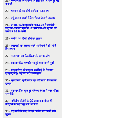
21 -
केजरिवाल के जमानत पर रिहा होने पर शुरु हुई नई
कवायदें
22 -
मतदान की दर धीमी आखिर माजरा क्या
23 -
क्यूं चलाना चाहते हैं केजरीवाल जेल से सरकार
24 -
2004-14 के मुकाबले 2014-23 में वामपंथी
उग्रवाद-संबंधित हिंसा में 52 प्रतिशत और मृतकों की
संख्या में 69 % कमी
25 -
कर्तव्य पथ दिखी शौर्य की झलक
26 -
फ़ाइनली राम लल्ला अपने आशियाने में हो गये हैं
विराजमान
27 -
राजस्थान का ऊँट किस छोर करवट लेगा
28 -
एक बार फिर गणपति मय हुई माया नगरी मुंबई
29 -
पत्रकारिता की आड़ में फर्जीवाड़े के खिलाफ
एनयूजे(आई) छेड़ेगी राष्ट्रव्यापी मुहीम
30 -
भ्रष्टाचार, तुस्टिकरण एवं परिवारवाद विकास के
दुश्मन
31 -
एक बार फिर शुरू हुई पश्चिम बंगाल में रक्त रंजित
राजनीति
32 -
नहीं होगा बीजेपी के लिऐ आसान कर्नाटक में
कांग्रेस के चक्रव्यूह को भेद पाना
33 -
रद्द करने के बाद भी नहीं खामोश कर पायेंगे मेरी
जुबान