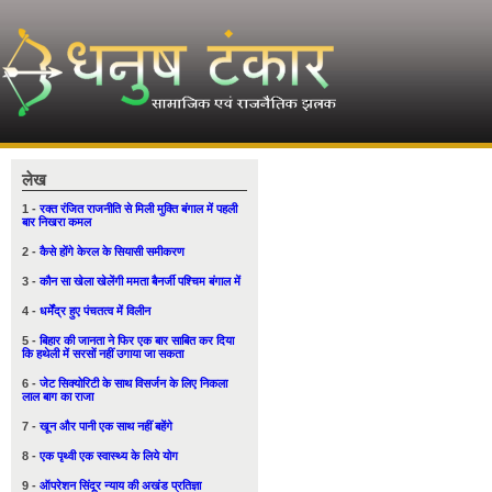
लेख
1 -
रक्त रंजित राजनीति से मिली मुक्ति बंगाल में पहली
बार निखरा कमल
2 -
कैसे होंगे केरल के सियासी समीकरण
3 -
कौन सा खेला खेलेंगी ममता बैनर्जी पश्चिम बंगाल में
4 -
धर्मेंद्र हुए पंचतत्व में विलीन
5 -
बिहार की जानता ने फिर एक बार साबित कर दिया
कि हथेली में सरसों नहीं उगाया जा सकता
6 -
जेट सिक्योरिटी के साथ विसर्जन के लिए निकला
लाल बाग का राजा
7 -
खून और पानी एक साथ नहीं बहेंगे
8 -
एक पृथ्वी एक स्वास्थ्य के लिये योग
9 -
ऑपरेशन सिंदूर न्याय की अखंड प्रतिज्ञा