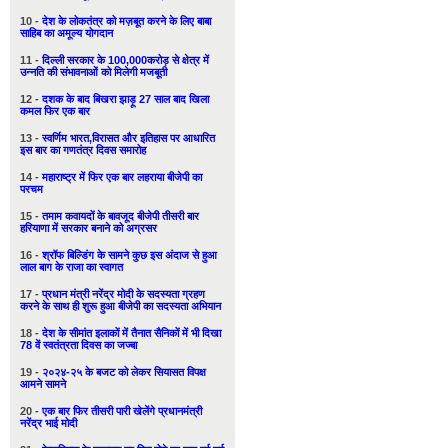
10 -
देश के लोकतंत्र को मज़बूत करने के लिए बाबा
साहिब का अमूल्य योगदान
11 -
दिल्ली सरकार के 100,000करोड़ से क्षेत्र में
उन्नति की संभावनाओं को मिलेगी मजबूती
12 -
दशक के बाद बिखरा झाड़ू 27 साल बाद खिला
कमल फिर एक बार
13 -
स्वर्णिम भारत,विरासत और इतिहास पर आधारित
इस बार का गणतंत्र दिवस समारोह
14 -
महाराष्ट्र में फिर एक बार लहराया बीजेपी का
परचम
15 -
तमाम कवायदों के बावजूद बीजेपी तीसरी बार
हरियाणा में सरकार बनाने को अग्रसर
16 -
श्रॉफ बिल्डिंग के सामने कुछ इस अंदाज से हुआ
लाल बाग के राजा का स्वागत
17 -
प्रधान मंत्री नरेंद्र मोदी के सदस्यता ग्रहण
करने के साथ ही शुरू हुआ बीजेपी का सदस्यता अभियान
18 -
देश के सीमांत इलाकों में तैनात सैनिकों में भी दिखा
78 वें स्वतंत्रता दिवस का जज्बा
19 -
२०२४-२५ के बजट को लेकर सियासत विपक्ष
आमने सामने
20 -
एक बार फिर तीसरी पारी खेलेंगे प्रधानमंत्री
नरेंद्र भाई मोदी